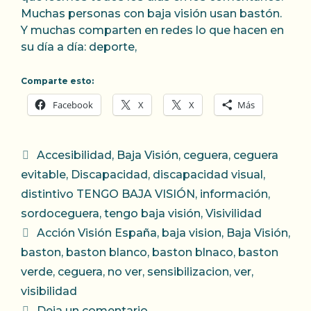
Muchas personas con baja visión usan bastón.
Y muchas comparten en redes lo que hacen en
su día a día: deporte,
Comparte esto:
Facebook
X
X
Más
Categorías
Accesibilidad
,
Baja Visión
,
ceguera
,
ceguera
evitable
,
Discapacidad
,
discapacidad visual
,
distintivo TENGO BAJA VISIÓN
,
información
,
sordoceguera
,
tengo baja visión
,
Visivilidad
Etiquetas
Acción Visión España
,
baja vision
,
Baja Visión
,
baston
,
baston blanco
,
baston blnaco
,
baston
verde
,
ceguera
,
no ver
,
sensibilizacion
,
ver
,
visibilidad
Deja un comentario