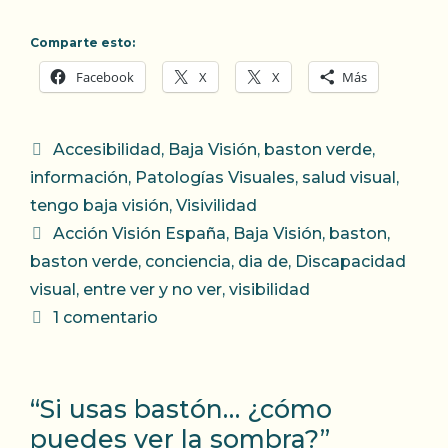
Comparte esto:
Facebook
X
X
Más
Categorías
Accesibilidad
,
Baja Visión
,
baston verde
,
información
,
Patologías Visuales
,
salud visual
,
tengo baja visión
,
Visivilidad
Etiquetas
Acción Visión España
,
Baja Visión
,
baston
,
baston verde
,
conciencia
,
dia de
,
Discapacidad
visual
,
entre ver y no ver
,
visibilidad
1 comentario
“Si usas bastón… ¿cómo
puedes ver la sombra?”