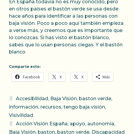
En España todavía no es muy conocido, pero
en otros países el bastón verde se usa desde
hace años para identificar a las personas con
baja visión. Poco a poco aquí también empieza
a verse más, y creemos que es importante que
lo conozcas. Si has visto el bastón blanco,
sabes que lo usan personas ciegas. Y el bastón
blanco
Comparte esto:
Facebook
X
X
Más
Categorías
Accesibilidad
,
Baja Visión
,
baston verde
,
información
,
recursos
,
tengo baja visión
,
Visivilidad
Etiquetas
Acción Visión España
,
apoyo
,
autonomia
,
Baja Visión
,
baston
,
baston verde
,
Discapacidad