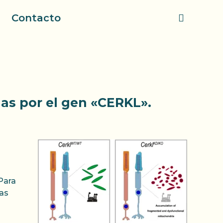
Contacto
das por el gen «CERKL».
 Para
las