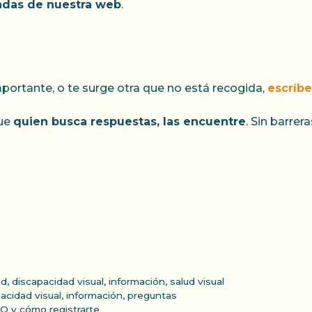
tadas de nuestra web
.
importante, o te surge otra que no está recogida,
escríb
que
quien busca respuestas, las encuentre
. Sin barrer
ad
,
discapacidad visual
,
información
,
salud visual
acidad visual
,
información
,
preguntas
O y cómo registrarte