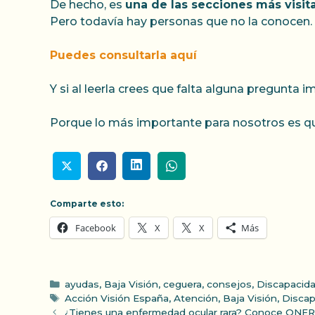
De hecho, es
una de las secciones más visi
Pero todavía hay personas que no la conocen.
Puedes consultarla aquí
Y si al leerla crees que falta alguna pregunta 
Porque lo más importante para nosotros es 
Comparte esto:
Facebook
X
X
Más
Categorías
ayudas
,
Baja Visión
,
ceguera
,
consejos
,
Discapacid
Etiquetas
Acción Visión España
,
Atención
,
Baja Visión
,
Discap
¿Tienes una enfermedad ocular rara? Conoce ONER