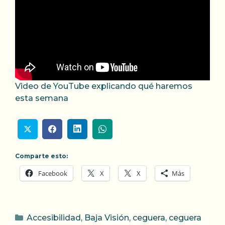
Video de YouTube explicando qué haremos
esta semana
Comparte esto:
Facebook
X
X
Más
Categorías
Accesibilidad
,
Baja Visión
,
ceguera
,
ceguera