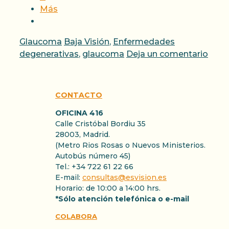
Más
Categorías
Etiquetas
Glaucoma
Baja Visión
,
Enfermedades
degenerativas
,
glaucoma
Deja un comentario
CONTACTO
OFICINA 416
Calle Cristóbal Bordiu 35
28003, Madrid.
(Metro Rios Rosas o Nuevos Ministerios.
Autobús número 45)
Tel.: +34 722 61 22 66
E-mail:
consultas@esvision.es
Horario: de 10:00 a 14:00 hrs.
*Sólo atención telefónica o e-mail
COLABORA