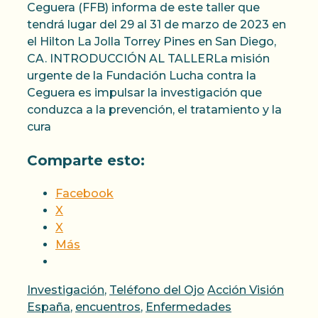
Ceguera (FFB) informa de este taller que
tendrá lugar del 29 al 31 de marzo de 2023 en
el Hilton La Jolla Torrey Pines en San Diego,
CA. INTRODUCCIÓN AL TALLERLa misión
urgente de la Fundación Lucha contra la
Ceguera es impulsar la investigación que
conduzca a la prevención, el tratamiento y la
cura
Comparte esto:
Facebook
X
X
Más
Categorías
Etiquetas
Investigación
,
Teléfono del Ojo
Acción Visión
España
,
encuentros
,
Enfermedades