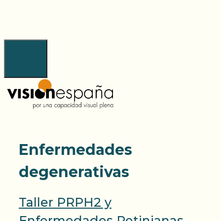
Saltar
al
contenido
Menú
Enfermedades
degenerativas
Taller PRPH2 y
Enfermedades Retinianas