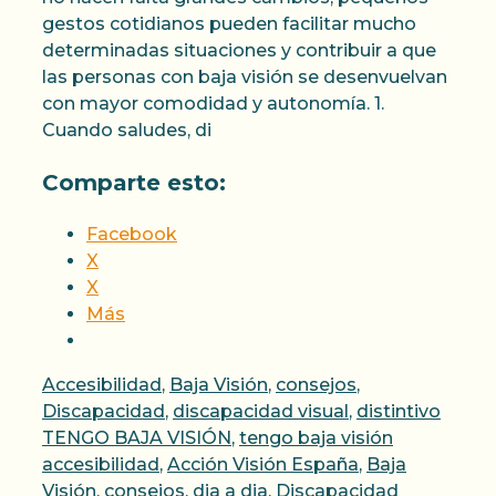
gestos cotidianos pueden facilitar mucho
determinadas situaciones y contribuir a que
las personas con baja visión se desenvuelvan
con mayor comodidad y autonomía. 1.
Cuando saludes, di
Comparte esto:
Facebook
X
X
Más
Categorías
Accesibilidad
,
Baja Visión
,
consejos
,
Discapacidad
,
discapacidad visual
,
distintivo
Etiquetas
TENGO BAJA VISIÓN
,
tengo baja visión
accesibilidad
,
Acción Visión España
,
Baja
Visión
,
consejos
,
dia a dia
,
Discapacidad