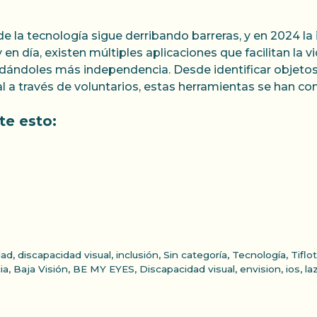
de la tecnología sigue derribando barreras, y en 2024 la
 en día, existen múltiples aplicaciones que facilitan la 
indándoles más independencia. Desde identificar objetos 
l a través de voluntarios, estas herramientas se han co
e esto:
dad
,
discapacidad visual
,
inclusión
,
Sin categoría
,
Tecnología
,
Tiflo
ia
,
Baja Visión
,
BE MY EYES
,
Discapacidad visual
,
envision
,
ios
,
laz