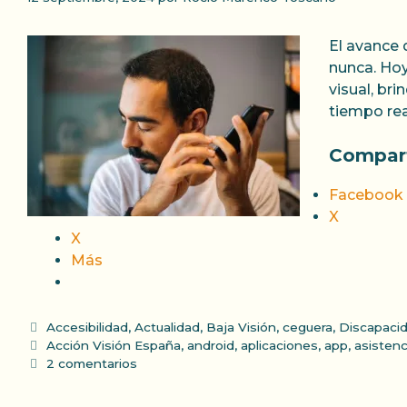
El avance 
nunca. Hoy
visual, br
tiempo rea
Compart
Facebook
X
X
Más
Categorías
Accesibilidad
,
Actualidad
,
Baja Visión
,
ceguera
,
Discapaci
Etiquetas
Acción Visión España
,
android
,
aplicaciones
,
app
,
asistenc
2 comentarios