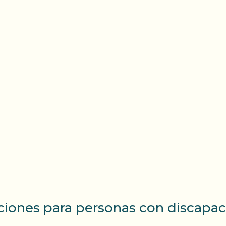
rsos
Teléfono del ojo
Colabora
Co
aciones para personas con discapac