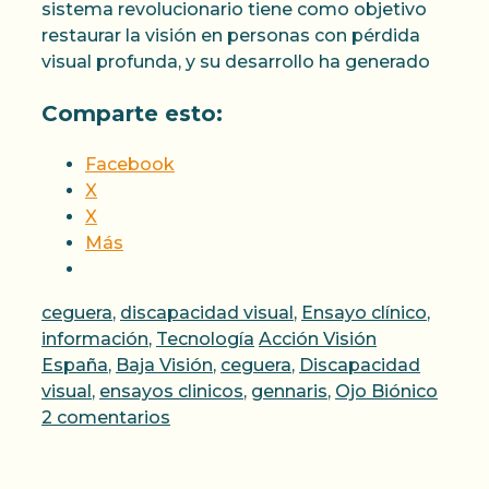
sistema revolucionario tiene como objetivo
restaurar la visión en personas con pérdida
visual profunda, y su desarrollo ha generado
Comparte esto:
Facebook
X
X
Más
Categorías
ceguera
,
discapacidad visual
,
Ensayo clínico
,
Etiquetas
información
,
Tecnología
Acción Visión
España
,
Baja Visión
,
ceguera
,
Discapacidad
visual
,
ensayos clinicos
,
gennaris
,
Ojo Biónico
2 comentarios