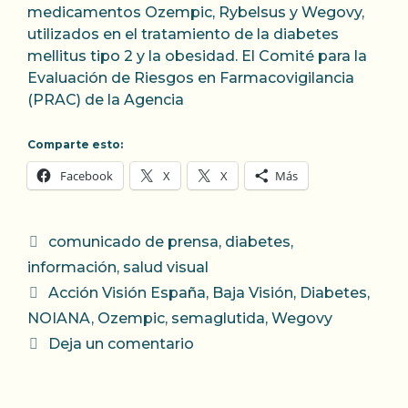
medicamentos Ozempic, Rybelsus y Wegovy,
utilizados en el tratamiento de la diabetes
mellitus tipo 2 y la obesidad. El Comité para la
Evaluación de Riesgos en Farmacovigilancia
(PRAC) de la Agencia
Comparte esto:
Facebook
X
X
Más
Categorías
comunicado de prensa
,
diabetes
,
información
,
salud visual
Etiquetas
Acción Visión España
,
Baja Visión
,
Diabetes
,
NOIANA
,
Ozempic
,
semaglutida
,
Wegovy
Deja un comentario