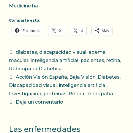
Medicine ha
Comparte esto:
Facebook
X
X
Más
Categorías
diabetes
,
discapacidad visual
,
edema
macular
,
inteligencia artificial
,
pacientes
,
retina
,
Retinopatía Diabética
Etiquetas
Acción Visión España
,
Baja Visión
,
Diabetes
,
Discapacidad visual
,
inteligencia artificial
,
Investigacion
,
proteinas
,
Retina
,
retinopatia
Deja un comentario
Las enfermedades