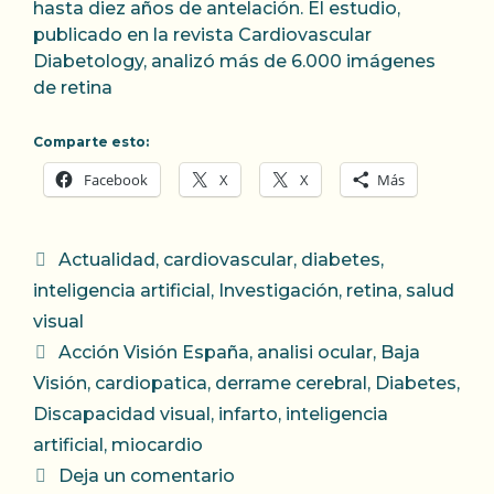
hasta diez años de antelación. El estudio,
publicado en la revista Cardiovascular
Diabetology, analizó más de 6.000 imágenes
de retina
Comparte esto:
Facebook
X
X
Más
Categorías
Actualidad
,
cardiovascular
,
diabetes
,
inteligencia artificial
,
Investigación
,
retina
,
salud
visual
Etiquetas
Acción Visión España
,
analisi ocular
,
Baja
Visión
,
cardiopatica
,
derrame cerebral
,
Diabetes
,
Discapacidad visual
,
infarto
,
inteligencia
artificial
,
miocardio
Deja un comentario