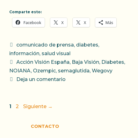
Comparte esto:
Facebook
X
X
Más
Categorías
comunicado de prensa
,
diabetes
,
información
,
salud visual
Etiquetas
Acción Visión España
,
Baja Visión
,
Diabetes
,
NOIANA
,
Ozempic
,
semaglutida
,
Wegovy
Deja un comentario
Página
Página
1
2
Siguiente
→
CONTACTO