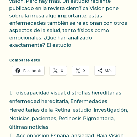
visión. Pero hay más. Un estudio reciente
publicado en la revista científica Vision pone
sobre la mesa algo importante: estas
enfermedades también se relacionan con otros
aspectos de la salud, tanto físicos como
emocionales. ¿Qué han analizado
exactamente? El estudio
Comparte esto:
Facebook
X
X
Más
Categorías
discapacidad visual
,
distrofias hereditarias
,
enfermedad hereditaria
,
Enfermedades
Hereditarias de la Retina
,
estudio
,
Investigación
,
Noticias
,
pacientes
,
Retinosis Pigmentaria
,
últimas noticias
Etiquetas
Acción Visión España
,
ansiedad
,
Baja Visión
,