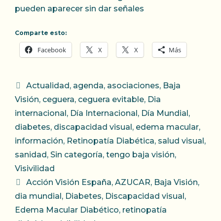
pueden aparecer sin dar señales
Comparte esto:
Facebook
X
X
Más
Categorías
Actualidad
,
agenda
,
asociaciones
,
Baja
Visión
,
ceguera
,
ceguera evitable
,
Dia
internacional
,
Día Internacional
,
Día Mundial
,
diabetes
,
discapacidad visual
,
edema macular
,
información
,
Retinopatía Diabética
,
salud visual
,
sanidad
,
Sin categoría
,
tengo baja visión
,
Visivilidad
Etiquetas
Acción Visión España
,
AZUCAR
,
Baja Visión
,
dia mundial
,
Diabetes
,
Discapacidad visual
,
Edema Macular Diabético
,
retinopatía