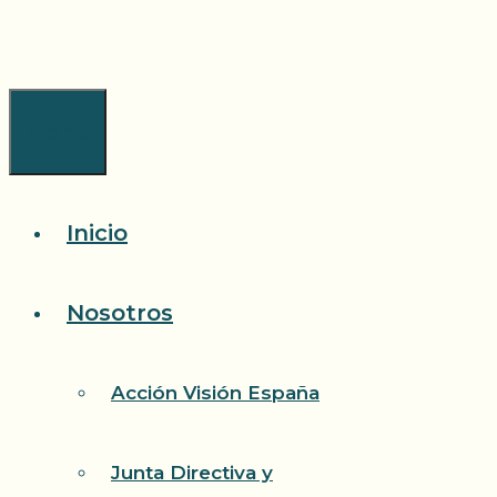
Saltar
al
contenido
Menú
Inicio
Nosotros
Acción Visión España
Junta Directiva y