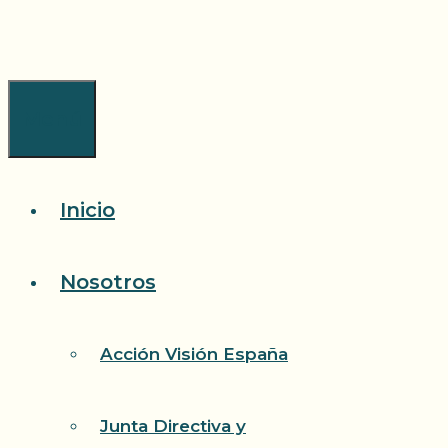
Saltar
al
contenido
Menú
Inicio
Nosotros
Acción Visión España
Junta Directiva y