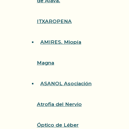
de Álava.
ITXAROPENA
AMIRES. Miopía
Magna
ASANOL Asociación
Atrofia del Nervio
Óptico de Léber