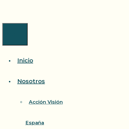
Saltar
al
contenido
Menú
Inicio
Nosotros
Acción Visión
España