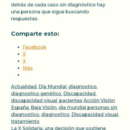
detrás de cada caso sin diagnóstico hay
una persona que sigue buscando
respuestas.
Comparte esto:
Facebook
X
X
Más
Categorías
Actualidad
,
Día Mundial
,
diagnostico
,
diagnostico genético
,
Discapacidad
,
Etiquetas
discapacidad visual
,
pacientes
Acción Visión
España
,
Baja Visión
,
dia mundial personas sin
diagnostico
,
diagnostico
,
Discapacidad visual
,
tratamiento
La X Solidaria, una decisión que sostiene