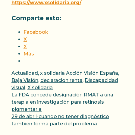
https://www.xsolidaria.org/
Comparte esto:
Facebook
X
X
Más
Categorías
Etiquetas
Actualidad
,
x solidaria
Acción Visión España
,
Baja Visión
,
declaracion renta
,
Discapacidad
visual
,
X solidaria
La FDA concede designación RMAT a una
terapia en investigación para retinosis
pigmentaria
29 de abril-cuando no tener diagnóstico
también forma parte del problema