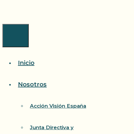
Saltar
al
contenido
Menú
Inicio
Nosotros
Acción Visión España
Junta Directiva y