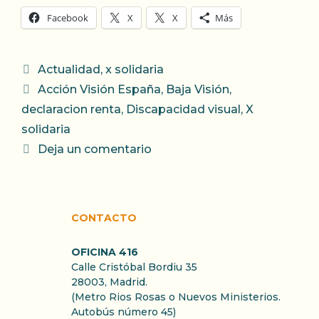
Facebook
X
X
Más
Categorías
Actualidad
,
x solidaria
Etiquetas
Acción Visión España
,
Baja Visión
,
declaracion renta
,
Discapacidad visual
,
X
solidaria
Deja un comentario
CONTACTO
OFICINA 416
Calle Cristóbal Bordiu 35
28003, Madrid.
(Metro Rios Rosas o Nuevos Ministerios.
Autobús número 45)