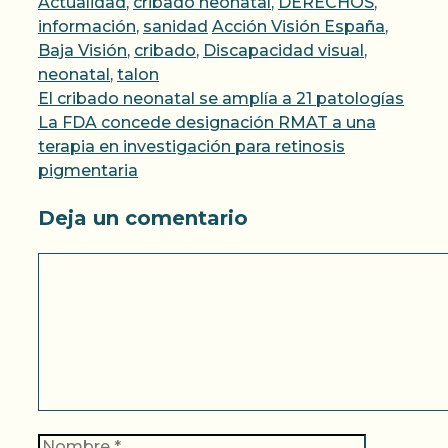
Categorías
Actualidad
,
cribado neonatal
,
DERECHOS
,
Etiquetas
información
,
sanidad
Acción Visión España
,
Baja Visión
,
cribado
,
Discapacidad visual
,
neonatal
,
talon
El cribado neonatal se amplía a 21 patologías
La FDA concede designación RMAT a una
terapia en investigación para retinosis
pigmentaria
Deja un comentario
Comentario
Nombre
Correo