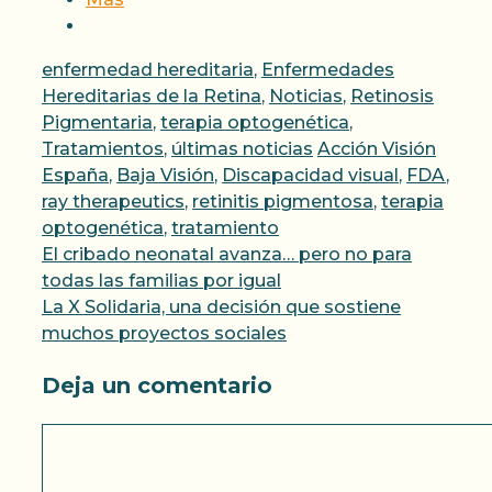
Categorías
enfermedad hereditaria
,
Enfermedades
Hereditarias de la Retina
,
Noticias
,
Retinosis
Pigmentaria
,
terapia optogenética
,
Etiquetas
Tratamientos
,
últimas noticias
Acción Visión
España
,
Baja Visión
,
Discapacidad visual
,
FDA
,
ray therapeutics
,
retinitis pigmentosa
,
terapia
optogenética
,
tratamiento
El cribado neonatal avanza… pero no para
todas las familias por igual
La X Solidaria, una decisión que sostiene
muchos proyectos sociales
Deja un comentario
Comentario