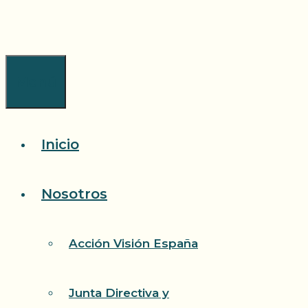
Saltar
al
contenido
Menú
Inicio
Nosotros
Acción Visión España
Junta Directiva y