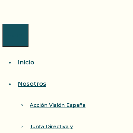
Saltar
al
contenido
Menú
Inicio
Nosotros
Acción Visión España
Junta Directiva y