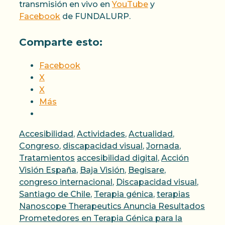
transmisión en vivo en
YouTube
y
Facebook
de FUNDALURP.
Comparte esto:
Facebook
X
X
Más
Categorías
Accesibilidad
,
Actividades
,
Actualidad
,
Congreso
,
discapacidad visual
,
Jornada
,
Etiquetas
Tratamientos
accesibilidad digital
,
Acción
Visión España
,
Baja Visión
,
Begisare
,
congreso internacional
,
Discapacidad visual
,
Santiago de Chile
,
Terapia génica
,
terapias
Nanoscope Therapeutics Anuncia Resultados
Prometedores en Terapia Génica para la