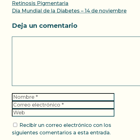
Retinosis Pigmentaria
Día Mundial de la Diabetes – 14 de noviembre
Deja un comentario
Comentario
Nombre
Correo
electrónic
Web
Recibir un correo electrónico con los
siguientes comentarios a esta entrada.