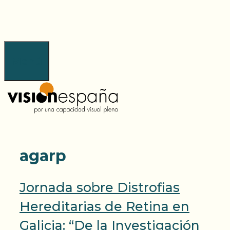
Saltar
al
contenido
Menú
agarp
Jornada sobre Distrofias
Hereditarias de Retina en
Galicia: “De la Investigación