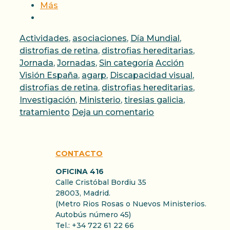
Más
Categorías
Actividades
,
asociaciones
,
Día Mundial
,
distrofias de retina
,
distrofias hereditarias
,
Etiquetas
Jornada
,
Jornadas
,
Sin categoría
Acción
Visión España
,
agarp
,
Discapacidad visual
,
distrofias de retina
,
distrofias hereditarias
,
Investigación
,
Ministerio
,
tiresias galicia
,
tratamiento
Deja un comentario
CONTACTO
OFICINA 416
Calle Cristóbal Bordiu 35
28003, Madrid.
(Metro Rios Rosas o Nuevos Ministerios.
Autobús número 45)
Tel.: +34 722 61 22 66