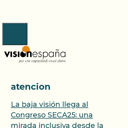
Saltar
al
contenido
Menú
atencion
La baja visión llega al
Congreso SECA25: una
mirada inclusiva desde la