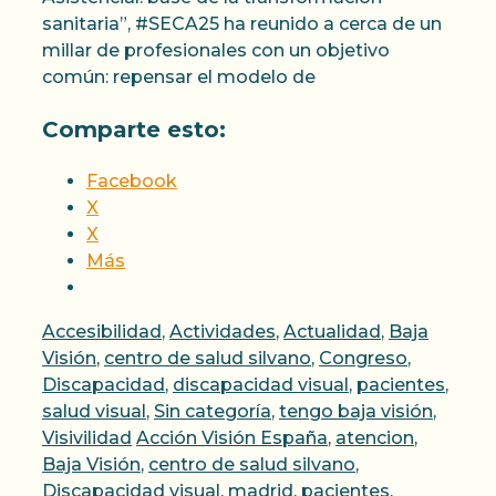
sanitaria”, #SECA25 ha reunido a cerca de un
millar de profesionales con un objetivo
común: repensar el modelo de
Comparte esto:
Facebook
X
X
Más
Categorías
Accesibilidad
,
Actividades
,
Actualidad
,
Baja
Visión
,
centro de salud silvano
,
Congreso
,
Discapacidad
,
discapacidad visual
,
pacientes
,
salud visual
,
Sin categoría
,
tengo baja visión
,
Etiquetas
Visivilidad
Acción Visión España
,
atencion
,
Baja Visión
,
centro de salud silvano
,
Discapacidad visual
,
madrid
,
pacientes
,