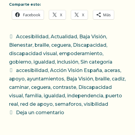
Comparte esto:
Facebook
X
X
Más
Categorías
Accesibilidad
,
Actualidad
,
Baja Visión
,
Bienestar
,
braille
,
ceguera
,
Discapacidad
,
discapacidad visual
,
empoderamiento
,
gobierno
,
igualdad
,
inclusión
,
Sin categoría
Etiquetas
accesibilidad
,
Acción Visión España
,
aceras
,
apoyo
,
ayuntamientos
,
Baja Visión
,
braille
,
cadiz
,
caminar
,
ceguera
,
contraste
,
Discapacidad
visual
,
familia
,
igualdad
,
independencia
,
puerto
real
,
red de apoyo
,
semaforos
,
visibilidad
Deja un comentario