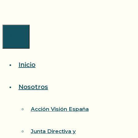
Saltar
al
contenido
Menú
Inicio
Nosotros
Acción Visión España
Junta Directiva y