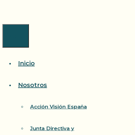
Saltar
al
contenido
Menú
Inicio
Nosotros
Acción Visión España
Junta Directiva y