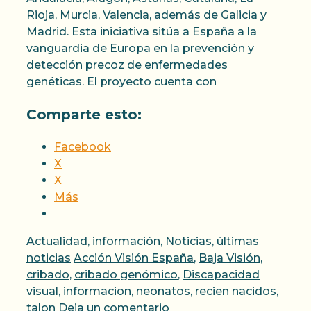
Rioja, Murcia, Valencia, además de Galicia y
Madrid. Esta iniciativa sitúa a España a la
vanguardia de Europa en la prevención y
detección precoz de enfermedades
genéticas. El proyecto cuenta con
Comparte esto:
Facebook
X
X
Más
Categorías
Actualidad
,
información
,
Noticias
,
últimas
Etiquetas
noticias
Acción Visión España
,
Baja Visión
,
cribado
,
cribado genómico
,
Discapacidad
visual
,
informacion
,
neonatos
,
recien nacidos
,
talon
Deja un comentario