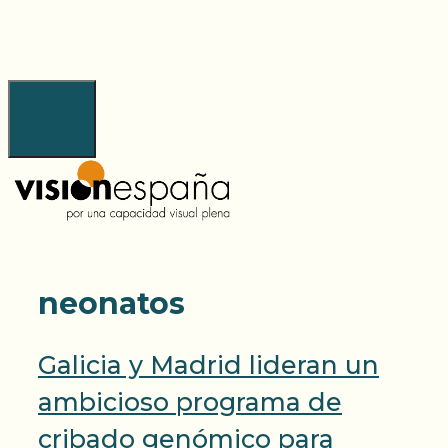
Saltar
al
contenido
Menú
neonatos
Galicia y Madrid lideran un
ambicioso programa de
cribado genómico para