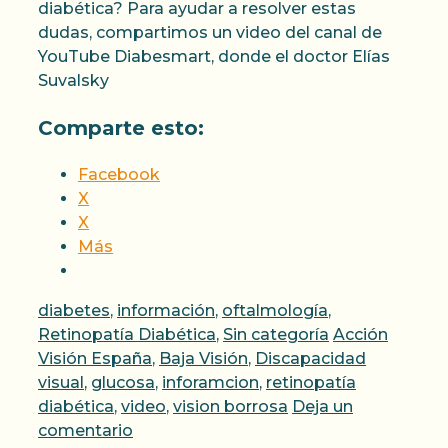
diabética? Para ayudar a resolver estas
dudas, compartimos un video del canal de
YouTube Diabesmart, donde el doctor Elías
Suvalsky
Comparte esto:
Facebook
X
X
Más
Categorías
diabetes
,
información
,
oftalmología
,
Etiquetas
Retinopatía Diabética
,
Sin categoría
Acción
Visión España
,
Baja Visión
,
Discapacidad
visual
,
glucosa
,
inforamcion
,
retinopatía
diabética
,
video
,
vision borrosa
Deja un
comentario