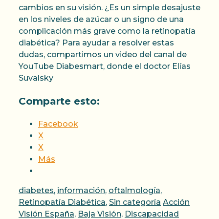
cambios en su visión. ¿Es un simple desajuste
en los niveles de azúcar o un signo de una
complicación más grave como la retinopatía
diabética? Para ayudar a resolver estas
dudas, compartimos un video del canal de
YouTube Diabesmart, donde el doctor Elías
Suvalsky
Comparte esto:
Facebook
X
X
Más
Categorías
diabetes
,
información
,
oftalmología
,
Etiquetas
Retinopatía Diabética
,
Sin categoría
Acción
Visión España
,
Baja Visión
,
Discapacidad