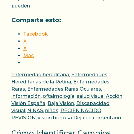
pueden
Comparte esto:
Facebook
X
X
Más
Categorías
enfermedad hereditaria
,
Enfermedades
Hereditarias de la Retina
,
Enfermedades
Raras
,
Enfermedades Raras Oculares
,
Etiquetas
información
,
oftalmología
,
salud visual
Acción
Visión España
,
Baja Visión
,
Discapacidad
visual
,
NIÑAS
,
niños
,
RECIEN NACIDO
,
REVISION
,
vision borrosa
Deja un comentario
Cómo Identificar Cambios