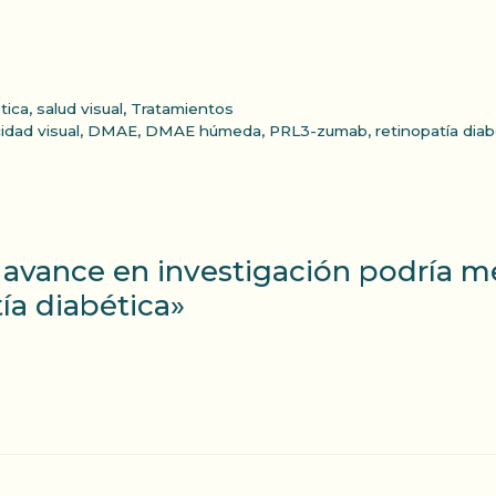
tica
,
salud visual
,
Tratamientos
idad visual
,
DMAE
,
DMAE húmeda
,
PRL3-zumab
,
retinopatía diab
vance en investigación podría mej
a diabética»