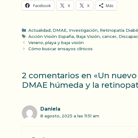
Facebook
X
X
Más
Categorías
Actualidad
,
DMAE
,
Investigación
,
Retinopatía Diabé
Etiquetas
Acción Visión España
,
Baja Visión
,
cancer
,
Discapac
Verano, playa y baja visión
Cómo buscar ensayos clínicos
2 comentarios en «Un nuevo a
DMAE húmeda y la retinopatí
Daniela
8 agosto, 2025 a las 11:51 am