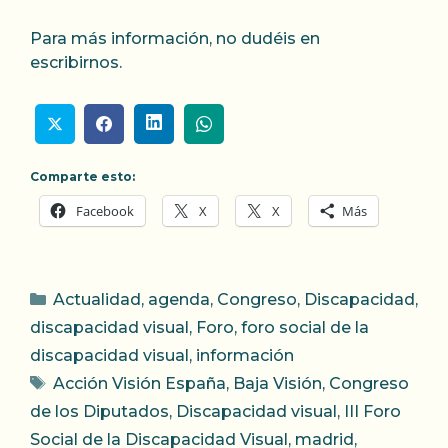
Para más información, no dudéis en
escribirnos.
Comparte esto:
Facebook
X
X
Más
Categorías
Actualidad
,
agenda
,
Congreso
,
Discapacidad
,
discapacidad visual
,
Foro
,
foro social de la
discapacidad visual
,
información
Etiquetas
Acción Visión España
,
Baja Visión
,
Congreso
de los Diputados
,
Discapacidad visual
,
III Foro
Social de la Discapacidad Visual
,
madrid
,