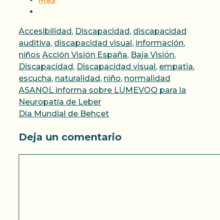
Categorías
Accesibilidad
,
Discapacidad
,
discapacidad
auditiva
,
discapacidad visual
,
información
,
Etiquetas
niños
Acción Visión España
,
Baja Visión
,
Discapacidad
,
Discapacidad visual
,
empatia
,
escucha
,
naturalidad
,
niño
,
normalidad
ASANOL informa sobre LUMEVOQ para la
Neuropatía de Leber
Día Mundial de Behçet
Deja un comentario
Comentario