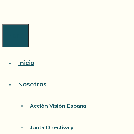
Saltar
al
contenido
Menú
Inicio
Nosotros
Acción Visión España
Junta Directiva y