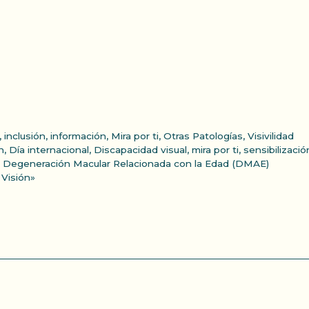
,
inclusión
,
información
,
Mira por ti
,
Otras Patologías
,
Visivilidad
n
,
Día internacional
,
Discapacidad visual
,
mira por ti
,
sensibilizació
la Degeneración Macular Relacionada con la Edad (DMAE)
 Visión»