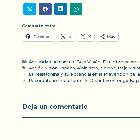
Comparte esto:
Facebook
X
X
Más
Categorías
Actualidad
,
Albinismo
,
Baja Visión
,
Día Internacional
Etiquetas
Acción Visión España
,
Albinismo
,
albinos
,
Baja Visió
La Melatonina y su Potencial en la Prevención de 
Recordatorio Importante: El Distintivo «Tengo Baja
Deja un comentario
Comentario