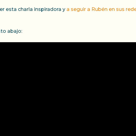
er esta charla inspiradora y
a seguir a Rubén en sus rede
to abajo: