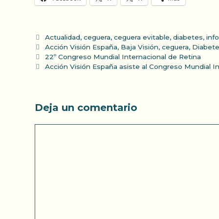
Categorías
Actualidad
,
ceguera
,
ceguera evitable
,
diabetes
,
inf
Etiquetas
Acción Visión España
,
Baja Visión
,
ceguera
,
Diabet
22º Congreso Mundial Internacional de Retina
Acción Visión España asiste al Congreso Mundial I
Deja un comentario
Comentario