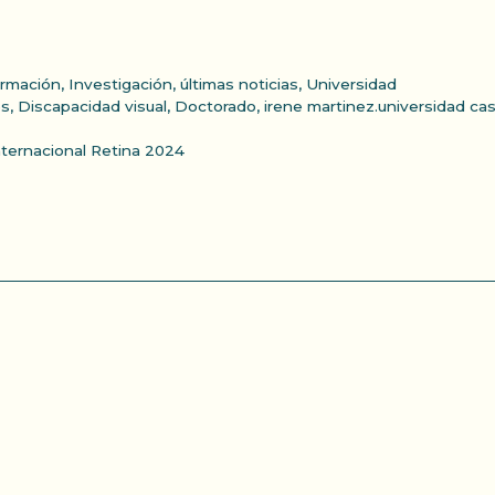
ormación
,
Investigación
,
últimas noticias
,
Universidad
es
,
Discapacidad visual
,
Doctorado
,
irene martinez.universidad cas
nternacional Retina 2024