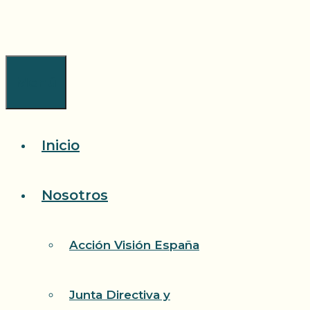
Saltar
al
contenido
Menú
Inicio
Nosotros
Acción Visión España
Junta Directiva y