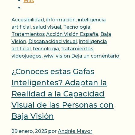
Más
Categorías
Accesibilidad
,
información
,
inteligencia
artificial
,
salud visual
,
Tecnología
,
Etiquetas
Tratamientos
Acción Visión España
,
Baja
Visión
,
Discapacidad visual
,
inteligencia
artificial
,
tecnología
,
tratamientos
,
videojuegos
,
wiwi vision
Deja un comentario
¿Conoces estas Gafas
Inteligentes? Adaptan la
Realidad a la Capacidad
Visual de las Personas con
Baja Visión
29 enero, 2025
por
Andrés Mayor