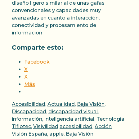
diseño ligero similar al de unas gafas
convencionales y capacidades muy
avanzadas en cuanto a interacción,
conectividad y procesamiento de
información
Comparte esto:
Facebook
X
X
Más
Categorías
Accesibilidad
,
Actualidad
,
Baja Visión
,
Discapacidad
,
discapacidad visual
,
información
,
inteligencia artificial
,
Tecnología
,
Etiquetas
Tiflotec
,
Visivilidad
accesibilidad
,
Acción
Visión España
,
apple
,
Baja Visión
,