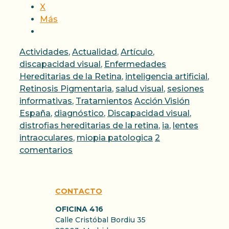
X
Más
Categorías
Actividades
,
Actualidad
,
Artículo
,
discapacidad visual
,
Enfermedades
Hereditarias de la Retina
,
inteligencia artificial
,
Retinosis Pigmentaria
,
salud visual
,
sesiones
Etiquetas
informativas
,
Tratamientos
Acción Visión
España
,
diagnóstico
,
Discapacidad visual
,
distrofias hereditarias de la retina
,
ia
,
lentes
intraoculares
,
miopia patologica
2
comentarios
CONTACTO
OFICINA 416
Calle Cristóbal Bordiu 35