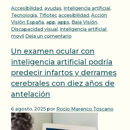
Categorías
Accesibilidad
,
ayudas
,
inteligencia artificial
,
Etiquetas
Tecnología
,
Tiflotec
accesibilidad
,
Acción
Visión España
,
app
,
apps
,
Baja Visión
,
Discapacidad visual
,
inteligencia artificial
,
movil
Deja un comentario
Un examen ocular con
inteligencia artificial podría
predecir infartos y derrames
cerebrales con diez años de
antelación
6 agosto, 2025
por
Rocio Marenco Toscano