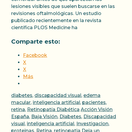
lesiones visibles que suelen buscarse en las
revisiones oftalmológicas. Un estudio
publicado recientemente en la revista
científica PLOS Medicine ha
Comparte esto:
Facebook
X
X
Más
Categorías
diabetes
,
discapacidad visual
,
edema
macular
,
inteligencia artificial
,
pacientes
,
Etiquetas
retina
,
Retinopatía Diabética
Acción Visión
España
,
Baja Visión
,
Diabetes
,
Discapacidad
visual
,
inteligencia artificial
,
Investigacion
,
proteinas
,
Retina
,
retinopatia
Deja un