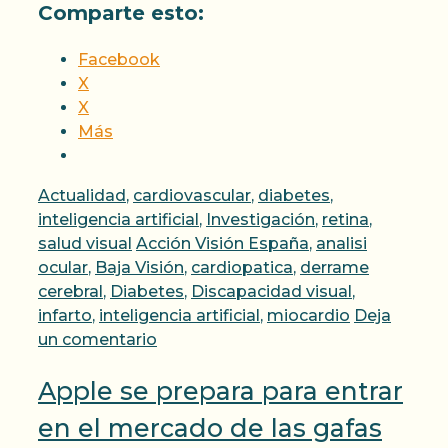
Comparte esto:
Facebook
X
X
Más
Categorías
Actualidad
,
cardiovascular
,
diabetes
,
inteligencia artificial
,
Investigación
,
retina
,
Etiquetas
salud visual
Acción Visión España
,
analisi
ocular
,
Baja Visión
,
cardiopatica
,
derrame
cerebral
,
Diabetes
,
Discapacidad visual
,
infarto
,
inteligencia artificial
,
miocardio
Deja
un comentario
Apple se prepara para entrar
en el mercado de las gafas