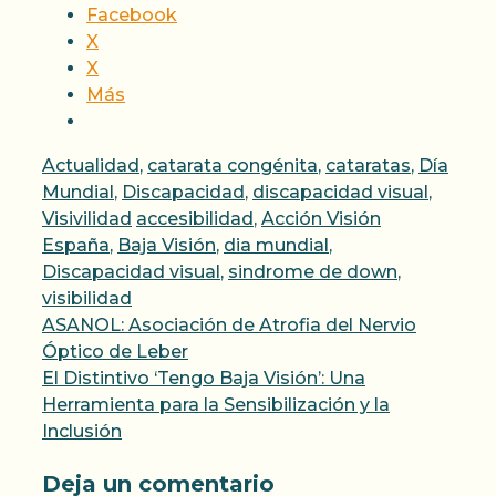
Facebook
X
X
Más
Categorías
Actualidad
,
catarata congénita
,
cataratas
,
Día
Mundial
,
Discapacidad
,
discapacidad visual
,
Etiquetas
Visivilidad
accesibilidad
,
Acción Visión
España
,
Baja Visión
,
dia mundial
,
Discapacidad visual
,
sindrome de down
,
visibilidad
ASANOL: Asociación de Atrofia del Nervio
Óptico de Leber
El Distintivo ‘Tengo Baja Visión’: Una
Herramienta para la Sensibilización y la
Inclusión
Deja un comentario