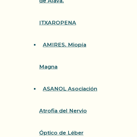
de Álava.
ITXAROPENA
AMIRES. Miopía
Magna
ASANOL Asociación
Atrofia del Nervio
Óptico de Léber