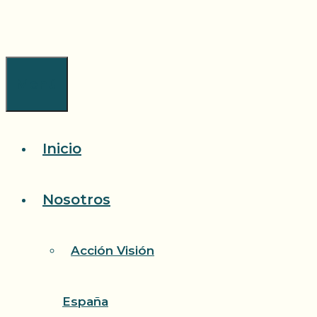
Saltar
al
contenido
Menú
Inicio
Nosotros
Acción Visión
España