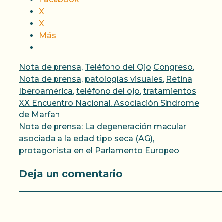
X
X
Más
Categorías
Etiquetas
Nota de prensa
,
Teléfono del Ojo
Congreso
,
Nota de prensa
,
patologías visuales
,
Retina
Iberoamérica
,
teléfono del ojo
,
tratamientos
XX Encuentro Nacional. Asociación Síndrome
de Marfan
Nota de prensa: La degeneración macular
asociada a la edad tipo seca (AG),
protagonista en el Parlamento Europeo
Deja un comentario
Comentario