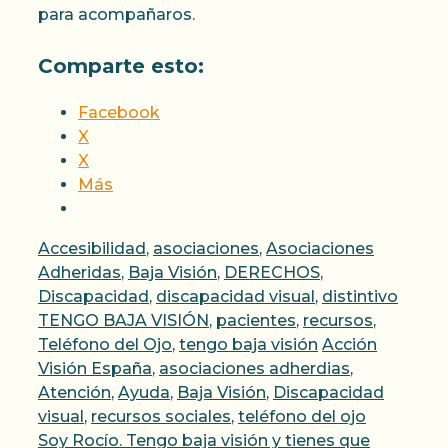
para acompañaros.
Comparte esto:
Facebook
X
X
Más
Categorías
Accesibilidad
,
asociaciones
,
Asociaciones
Adheridas
,
Baja Visión
,
DERECHOS
,
Discapacidad
,
discapacidad visual
,
distintivo
TENGO BAJA VISIÓN
,
pacientes
,
recursos
,
Etiquetas
Teléfono del Ojo
,
tengo baja visión
Acción
Visión España
,
asociaciones adherdias
,
Atención
,
Ayuda
,
Baja Visión
,
Discapacidad
visual
,
recursos sociales
,
teléfono del ojo
Soy Rocío. Tengo baja visión y tienes que