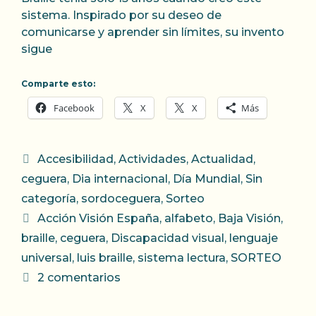
sistema. Inspirado por su deseo de
comunicarse y aprender sin límites, su invento
sigue
Comparte esto:
Facebook
X
X
Más
Categorías
Accesibilidad
,
Actividades
,
Actualidad
,
ceguera
,
Dia internacional
,
Día Mundial
,
Sin
categoría
,
sordoceguera
,
Sorteo
Etiquetas
Acción Visión España
,
alfabeto
,
Baja Visión
,
braille
,
ceguera
,
Discapacidad visual
,
lenguaje
universal
,
luis braille
,
sistema lectura
,
SORTEO
2 comentarios