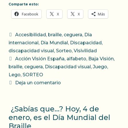
Comparte esto:
Facebook
X
X
Más
Categorías
Accesibilidad
,
braille
,
ceguera
,
Dia
internacional
,
Día Mundial
,
Discapacidad
,
discapacidad visual
,
Sorteo
,
Visivilidad
Etiquetas
Acción Visión España
,
alfabeto
,
Baja Visión
,
braille
,
ceguera
,
Discapacidad visual
,
Juego
,
Lego
,
SORTEO
Deja un comentario
¿Sabías que…? Hoy, 4 de
enero, es el Día Mundial del
Braille