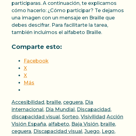
participaras. A continuación, te explicamos
cómo hacerlo: ¿Cómo participar? Te dejamos
una imagen con un mensaje en Braille que
debes descifrar. Para facilitarte la tarea,
también incluimos el alfabeto Braille.
Comparte esto:
Facebook
X
X
Más
Categorías
Accesibilidad
,
braille
,
ceguera
,
Dia
internacional
,
Día Mundial
,
Discapacidad
,
Etiquetas
discapacidad visual
,
Sorteo
,
Visivilidad
Acción
Visión España
,
alfabeto
,
Baja Visión
,
braille
,
ceguera
,
Discapacidad visual
,
Juego
,
Lego
,