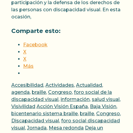
participación y la defensa de los derechos de
las personas con discapacidad visual. En esta
ocasión,
Comparte esto:
Facebook
X
X
Más
Categorías
Accesibilidad
,
Actividades
,
Actualidad
,
agenda
,
braille
,
Congreso
,
foro social de la
discapacidad visual
,
información
,
salud visual
,
Etiquetas
Visivilidad
Acción Visión España
,
Baja Visión
,
bicentenario sistema braille
,
braille
,
Congreso
,
Discapacidad visual
,
foro social discapacidad
visual
,
Jornada
,
Mesa redonda
Deja un