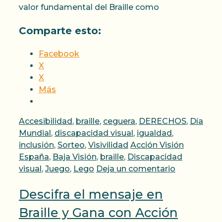
valor fundamental del Braille como
Comparte esto:
Facebook
X
X
Más
Categorías
Accesibilidad
,
braille
,
ceguera
,
DERECHOS
,
Día
Mundial
,
discapacidad visual
,
igualdad
,
Etiquetas
inclusión
,
Sorteo
,
Visivilidad
Acción Visión
España
,
Baja Visión
,
braille
,
Discapacidad
visual
,
Juego
,
Lego
Deja un comentario
Descifra el mensaje en
Braille y Gana con Acción