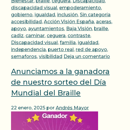
Bienestar
,
braille
,
ceguera
,
Discapacidad
,
discapacidad visual
,
empoderamiento
,
Etiquet
gobierno
,
igualdad
,
inclusión
,
Sin categoría
accesibilidad
,
Acción Visión España
,
aceras
,
apoyo
,
ayuntamientos
,
Baja Visión
,
braille
,
cadiz
,
caminar
,
ceguera
,
contraste
,
Discapacidad visual
,
familia
,
igualdad
,
independencia
,
puerto real
,
red de apoyo
,
semaforos
,
visibilidad
Deja un comentario
Anunciamos a la ganadora
de nuestro sorteo del Día
Mundial del Braille
22 enero, 2025
por
Andrés Mayor