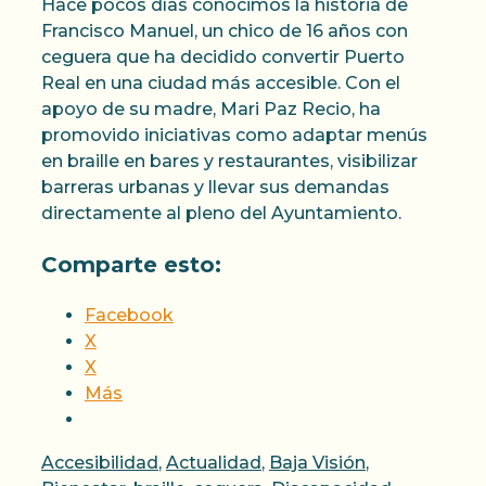
Hace pocos días conocimos la historia de
Francisco Manuel, un chico de 16 años con
ceguera que ha decidido convertir Puerto
Real en una ciudad más accesible. Con el
apoyo de su madre, Mari Paz Recio, ha
promovido iniciativas como adaptar menús
en braille en bares y restaurantes, visibilizar
barreras urbanas y llevar sus demandas
directamente al pleno del Ayuntamiento.
Comparte esto:
Facebook
X
X
Más
Categorías
Accesibilidad
,
Actualidad
,
Baja Visión
,