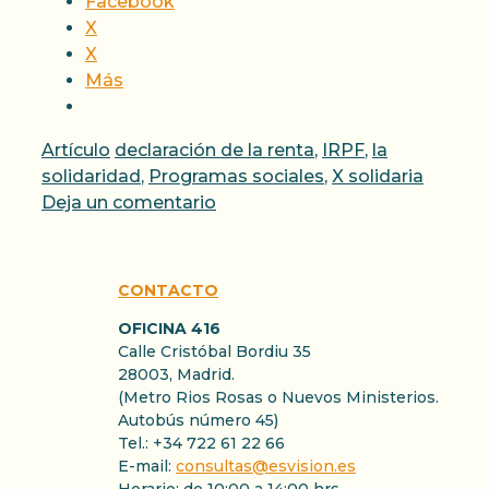
Facebook
X
X
Más
Categorías
Etiquetas
Artículo
declaración de la renta
,
IRPF
,
la
solidaridad
,
Programas sociales
,
X solidaria
Deja un comentario
CONTACTO
OFICINA 416
Calle Cristóbal Bordiu 35
28003, Madrid.
(Metro Rios Rosas o Nuevos Ministerios.
Autobús número 45)
Tel.: +34 722 61 22 66
E-mail:
consultas@esvision.es