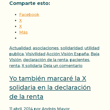
Comparte esto:
Facebook
X
X
Más
Categorías
Actualidad
,
asociaciones
,
solidaridad
,
utilidad
Etiquetas
publica
,
Visivilidad
Acción Visión España
,
Baja
Visión
,
declaración de la renta
,
pacientes
,
renta
,
X solidaria
Deja un comentario
Yo también marcaré la X
solidaria en la declaración
de la renta
11 abril, 2014
por
Andrés Mayor