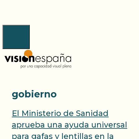
Saltar
al
contenido
Menú
gobierno
El Ministerio de Sanidad
aprueba una ayuda universal
para gafas y lentillas en la