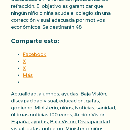
refracción. El objetivo es garantizar que
ningún niño o niña acuda al colegio sin una
corrección visual adecuada por motivos
económicos. Se destinarán 48
Comparte esto:
Facebook
X
X
Más
Categorías
Actualidad
,
alumnos
,
ayudas
,
Baja Visión
,
discapacidad visual
,
educacion
,
gafas
,
gobierno
,
Ministerio
,
niños
,
Noticias
,
sanidad
,
Etiquetas
últimas noticias
100 euros
,
Acción Visión
España
,
ayudas
,
Baja Visión
,
Discapacidad
visual
,
gafas
,
gobierno
,
Ministerio
,
niños
,