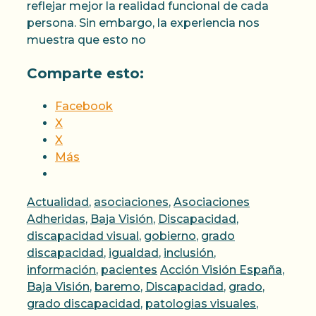
reflejar mejor la realidad funcional de cada
persona. Sin embargo, la experiencia nos
muestra que esto no
Comparte esto:
Facebook
X
X
Más
Categorías
Actualidad
,
asociaciones
,
Asociaciones
Adheridas
,
Baja Visión
,
Discapacidad
,
discapacidad visual
,
gobierno
,
grado
discapacidad
,
igualdad
,
inclusión
,
Etiquetas
información
,
pacientes
Acción Visión España
,
Baja Visión
,
baremo
,
Discapacidad
,
grado
,
grado discapacidad
,
patologias visuales
,