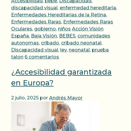
Categorías
Accesibilidad
,
bebe
,
Discapacidad
,
discapacidad visual
,
enfermedad hereditaria
,
Enfermedades Hereditarias de la Retina
,
Enfermedades Raras
,
Enfermedades Raras
Etiquetas
Oculares
,
gobierno
,
niños
Acción Visión
España
,
Baja Visión
,
BEBES
,
comunidades
autonomas
,
cribado
,
cribado neonatal
,
Discapacidad visual
,
ley
,
neonatal
,
prueba
talon
6 comentarios
¿Accesibilidad garantizada
en Europa?
2 julio, 2025
por
Andrés Mayor