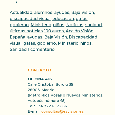
Categorías
Actualidad
,
alumnos
,
ayudas
,
Baja Visión
,
discapacidad visual
,
educacion
,
gafas
,
gobierno
,
Ministerio
,
niños
,
Noticias
,
sanidad
,
Etiquetas
últimas noticias
100 euros
,
Acción Visión
España
,
ayudas
,
Baja Visión
,
Discapacidad
visual
,
gafas
,
gobierno
,
Ministerio
,
niños
,
Sanidad
1 comentario
CONTACTO
OFICINA 416
Calle Cristóbal Bordiu 35
28003, Madrid.
(Metro Rios Rosas o Nuevos Ministerios.
Autobús número 45)
Tel.: +34 722 61 22 66
E-mail:
consultas@esvision.es