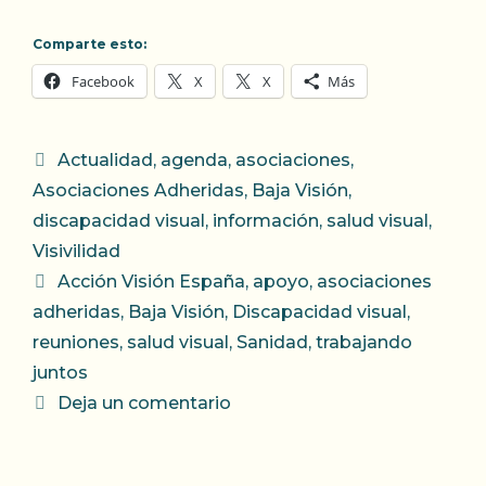
Comparte esto:
Facebook
X
X
Más
Categorías
Actualidad
,
agenda
,
asociaciones
,
Asociaciones Adheridas
,
Baja Visión
,
discapacidad visual
,
información
,
salud visual
,
Visivilidad
Etiquetas
Acción Visión España
,
apoyo
,
asociaciones
adheridas
,
Baja Visión
,
Discapacidad visual
,
reuniones
,
salud visual
,
Sanidad
,
trabajando
juntos
Deja un comentario