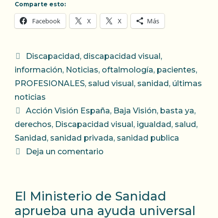
Comparte esto:
Facebook
X
X
Más
Categorías
Discapacidad
,
discapacidad visual
,
información
,
Noticias
,
oftalmología
,
pacientes
,
PROFESIONALES
,
salud visual
,
sanidad
,
últimas
noticias
Etiquetas
Acción Visión España
,
Baja Visión
,
basta ya
,
derechos
,
Discapacidad visual
,
igualdad
,
salud
,
Sanidad
,
sanidad privada
,
sanidad publica
Deja un comentario
El Ministerio de Sanidad
aprueba una ayuda universal