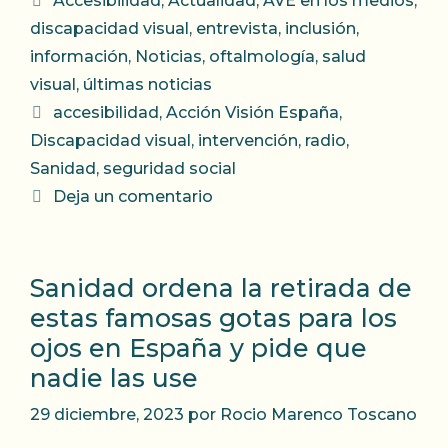
Accesibilidad
,
Actualidad
,
AVE en los medios
,
discapacidad visual
,
entrevista
,
inclusión
,
información
,
Noticias
,
oftalmología
,
salud
visual
,
últimas noticias
Etiquetas
accesibilidad
,
Acción Visión España
,
Discapacidad visual
,
intervención
,
radio
,
Sanidad
,
seguridad social
Deja un comentario
Sanidad ordena la retirada de
estas famosas gotas para los
ojos en España y pide que
nadie las use
29 diciembre, 2023
por
Rocio Marenco Toscano