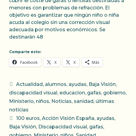
cubrir el coste de gafas o lentillas destinadas a
menores con problemas de refracción. El
objetivo es garantizar que ningún niño o niña
acuda al colegio sin una corrección visual
adecuada por motivos económicos. Se
destinarán 48
Comparte esto:
Facebook
X
X
Más
Categorías
Actualidad
,
alumnos
,
ayudas
,
Baja Visión
,
discapacidad visual
,
educacion
,
gafas
,
gobierno
,
Ministerio
,
niños
,
Noticias
,
sanidad
,
últimas
noticias
Etiquetas
100 euros
,
Acción Visión España
,
ayudas
,
Baja Visión
,
Discapacidad visual
,
gafas
,
gobierno
,
Ministerio
,
niños
,
Sanidad