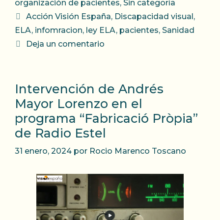
organización de pacientes
,
Sin categoría
Etiquetas
Acción Visión España
,
Discapacidad visual
,
ELA
,
infomracion
,
ley ELA
,
pacientes
,
Sanidad
Deja un comentario
Intervención de Andrés
Mayor Lorenzo en el
programa “Fabricació Pròpia”
de Radio Estel
31 enero, 2024
por
Rocio Marenco Toscano