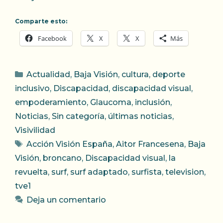
Comparte esto:
Facebook
X
X
Más
Categorías
Actualidad
,
Baja Visión
,
cultura
,
deporte
inclusivo
,
Discapacidad
,
discapacidad visual
,
empoderamiento
,
Glaucoma
,
inclusión
,
Noticias
,
Sin categoría
,
últimas noticias
,
Visivilidad
Etiquetas
Acción Visión España
,
Aitor Francesena
,
Baja
Visión
,
broncano
,
Discapacidad visual
,
la
revuelta
,
surf
,
surf adaptado
,
surfista
,
television
,
tve1
Deja un comentario