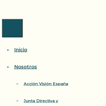
Saltar
al
contenido
Menú
Inicio
Nosotros
Acción Visión España
Junta Directiva y